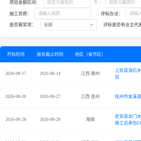
项目金额区间：
万 —
施工资质：
评标办法：
是否需奖项：
评标是否有业主代
开标时间
报名截止时间
地区（省市区）
上犹县油石乡
2026-08-17
2026-08-14
江西 赣州
目
2026-08-28
2026-08-27
江西 抚州
抚州市金溪
定安县龙门
2026-08-28
2026-08-28
海南
施工总承包E