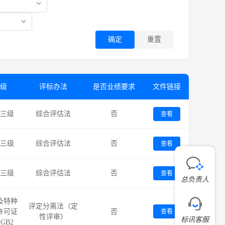
确定
重置
级
评标办法
是否业绩要求
文件链接
三级
综合评估法
否
查看
三级
综合评估法
否
查看
三级
综合评估法
否
查看
总负责人
及特种
评定分离法（定
许可证
否
查看
性评审）
标讯客服
GB2