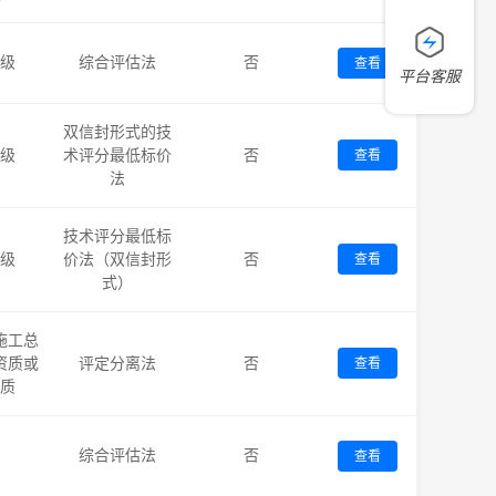
级
综合评估法
否
查看
平台客服
双信封形式的技
级
术评分最低标价
否
查看
法
技术评分最低标
级
价法（双信封形
否
查看
式）
施工总
资质或
评定分离法
否
查看
质
综合评估法
否
查看