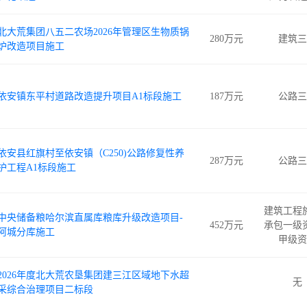
北大荒集团八五二农场2026年管理区生物质锅
280万元
建筑三
炉改造项目施工
依安镇东平村道路改造提升项目A1标段施工
187万元
公路三
依安县红旗村至依安镇（C250)公路修复性养
287万元
公路三
护工程A1标段施工
建筑工程
中央储备粮哈尔滨直属库粮库升级改造项目-
452万元
承包一级
阿城分库施工
甲级资
2026年度北大荒农垦集团建三江区域地下水超
无
采综合治理项目二标段