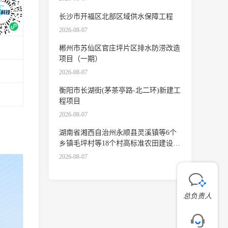
长沙市开福区北部区域供水保障工程
2026-08-07
郴州市苏仙区官庄坪片区排水防涝改造
项目（一期）
2026-08-07
衡阳市长湖街(茅茶亭路-北二环)新建工
程项目
2026-08-07
湖南省湘西自治州永顺县灵溪镇等6个
乡镇毛坪村等18个村高标准农田建设项
目(二〇二五年)湖南省湘西自治州永顺
2026-08-07
县灵溪镇等6个乡镇毛坪村等18个村高
标准农田建设项目(二〇二五年)第六标
段（第二次）
总负责人