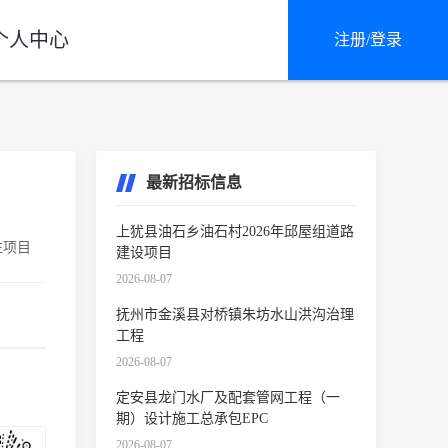
个人中心
注册/登录
最新招标信息
上犹县油石乡油石村2026年邱屋组道路
注项目
建设项目
2026-08-07
抚州市金溪县对桥镇朱坊水山洪沟治理
工程
2026-08-07
定安县龙门水厂及配套管网工程（一
期）设计施工总承包EPC
2026-08-07