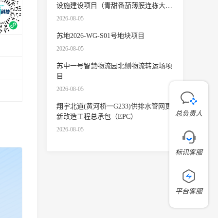
设施建设项目（青甜番茄薄膜连栋大
棚）
2026-08-05
苏地2026-WG-S01号地块项目
2026-08-05
苏中一号智慧物流园北侧物流转运场项
目
2026-08-05
翔宇北道(黄河桥一G233)供排水管网更
总负责人
新改造工程总承包（EPC）
2026-08-05
标讯客服
平台客服